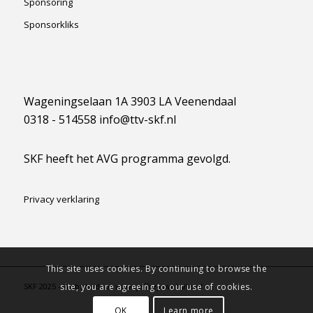
Sponsoring
Sponsorkliks
Wageningselaan 1A 3903 LA Veenendaal
0318 - 514558 info@ttv-skf.nl
SKF heeft het AVG programma gevolgd.
Privacy verklaring
This site uses cookies. By continuing to browse the
SKF 2025 - Website door www.jeffreyswebsite.nl -
powered by Enfold
site, you are agreeing to our use of cookies.
WordPress Theme
OK
Learn more