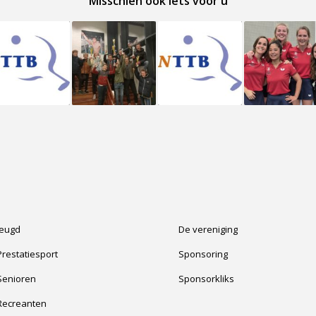
Misschien ook iets voor u
Jeugd
De vereniging
Prestatiesport
Sponsoring
Senioren
Sponsorkliks
Recreanten