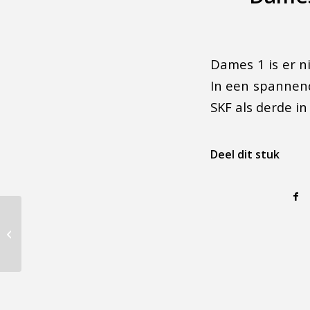
Dames 1 is er n
In een spannend
SKF als derde in
Deel dit stuk
Kerstdubbeltoernooi
zaterdag 18 december