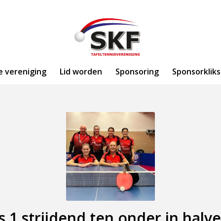
e vereniging
Lid worden
Sponsoring
Sponsorkliks
1 strijdend ten onder in halve