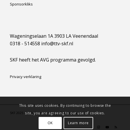
Sponsorkliks
Wageningselaan 1A 3903 LA Veenendaal
0318 - 514558 info@ttv-skf.nl
SKF heeft het AVG programma gevolgd.
Privacy verklaring
This site uses cookies. By continuing to browse the
site, you are agreeing to our use of cookies.
SKF 2025 - Website door www.jeffreyswebsite.nl -
powered by Enfold
WordPress Theme
OK
Learn more