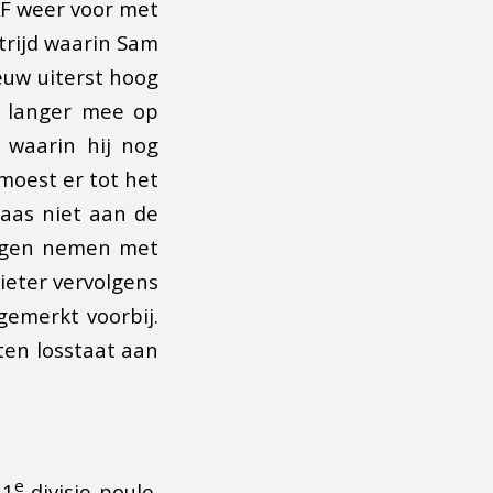
KF weer voor met
trijd waarin Sam
euw uiterst hoog
r langer mee op
 waarin hij nog
moest er tot het
laas niet aan de
oegen nemen met
Pieter vervolgens
gemerkt voorbij.
ten losstaat aan
e
 1
divisie poule.