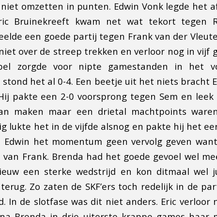
niet omzetten in punten. Edwin Vonk legde het 
ic Bruinekreeft kwam net wat tekort tegen R
elde een goede partij tegen Frank van der Vleu
niet over de streep trekken en verloor nog in vijf
el zorgde voor nipte gamestanden in het v
stond het al 0-4. Een beetje uit het niets bracht E
Hij pakte een 2-0 voorsprong tegen Sem en leek 
an maken maar een drietal machtpoints ware
g lukte het in de vijfde alsnog en pakte hij het e
n Edwin het momentum geen vervolg geven want 
ers van Frank. Brenda had het goede gevoel wel
ieuw een sterke wedstrijd en kon ditmaal wel j
erug. Zo zaten de SKF’ers toch redelijk in de par
. In de slotfase was dit niet anders. Eric verloor 
na Brenda in drie uiterste krappe games haar