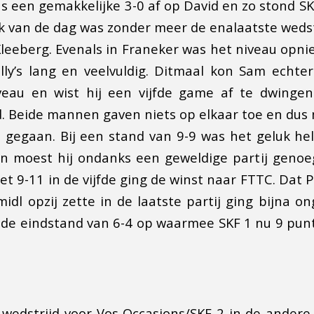
 een gemakkelijke 3-0 af op David en zo stond S
uk van de dag was zonder meer de enalaatste weds
leeberg. Evenals in Franeker was het niveau opni
lly’s lang en veelvuldig. Ditmaal kon Sam echte
iveau en wist hij een vijfde game af te dwingen
. Beide mannen gaven niets op elkaar toe en dus 
 gegaan. Bij een stand van 9-9 was het geluk he
en moest hij ondanks een geweldige partij gen
t 9-11 in de vijfde ging de winst naar FTTC. Dat 
idl opzij zette in de laatste partij ging bijna on
 de eindstand van 6-4 op waarmee SKF 1 nu 9 pun
 wedstrijd voor Vos Occasions/SKF 2 in de andere