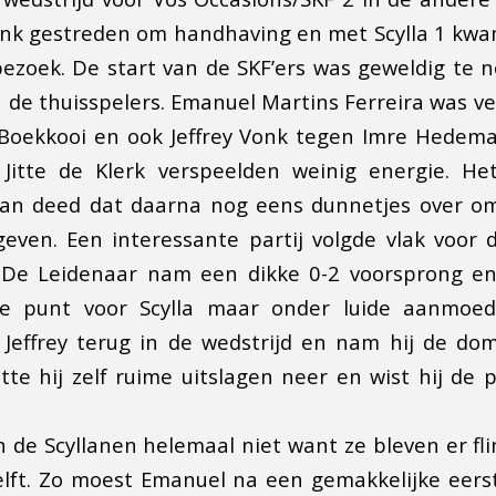
link gestreden om handhaving en met Scylla 1 kwa
ezoek. De start van de SKF’ers was geweldig te
n de thuisspelers. Emanuel Martins Ferreira was ve
 Boekkooi en ook Jeffrey Vonk tegen Imre Hedem
 Jitte de Klerk verspeelden weinig energie. He
ian deed dat daarna nog eens dunnetjes over om
even. Een interessante partij volgde vlak voor
y. De Leidenaar nam een dikke 0-2 voorsprong e
te punt voor Scylla maar onder luide aanmoed
effrey terug in de wedstrijd en nam hij de domi
te hij zelf ruime uitslagen neer en wist hij de p
de Scyllanen helemaal niet want ze bleven er fl
elft. Zo moest Emanuel na een gemakkelijke eers