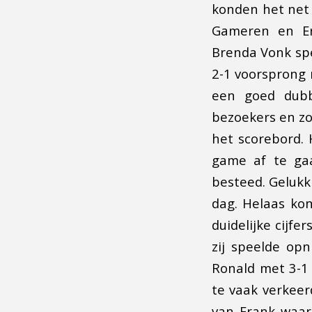
konden het net 
Gameren en Er
Brenda Vonk spe
2-1 voorsprong 
een goed dubb
bezoekers en zo 
het scorebord. 
game af te ga
besteed. Gelukki
dag. Helaas ko
duidelijke cijf
zij speelde opn
Ronald met 3-1 t
te vaak verkeerd
van Frank waar