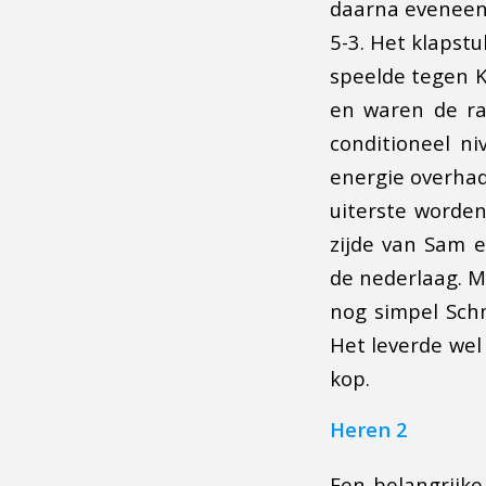
daarna eveneens
5-3. Het klapst
speelde tegen K
en waren de ra
conditioneel n
energie overhad
uiterste worden
zijde van Sam 
de nederlaag. Me
nog simpel Schm
Het leverde wel
kop.
Heren 2
Een belangrijke