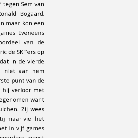
af tegen Sem van
onald Bogaard.
ten maar kon een
 games. Eveneens
oordeel van de
ric de SKF’ers op
dat in de vierde
n niet aan hem
erste punt van de
hij verloor met
 meegenomen want
uichen. Zij wees
tij maar viel het
net in vijf games
 meerdere moest