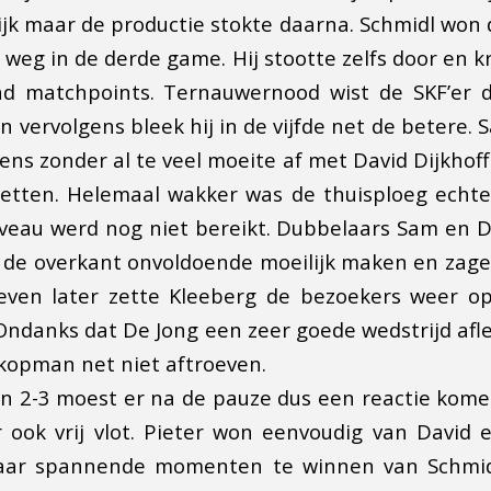
jk maar de productie stokte daarna. Schmidl won
weg in de derde game. Hij stootte zelfs door en k
d matchpoints. Ternauwernood wist de SKF’er 
en vervolgens bleek hij in de vijfde net de betere
ens zonder al te veel moeite af met David Dijkhof
zetten. Helemaal wakker was de thuisploeg echte
veau werd nog niet bereikt. Dubbelaars Sam en 
 de overkant onvoldoende moeilijk maken en zag
ven later zette Kleeberg de bezoekers weer o
 Ondanks dat De Jong een zeer goede wedstrijd afle
kopman net niet aftroeven.
an 2-3 moest er na de pauze dus een reactie kome
 ook vrij vlot. Pieter won eenvoudig van David 
ar spannende momenten te winnen van Schmidl