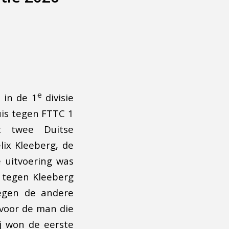
e
 in de 1
divisie
uis tegen FTTC 1
t twee Duitse
lix Kleeberg, de
e uitvoering was
 tegen Kleeberg
tegen de andere
 voor de man die
ij won de eerste