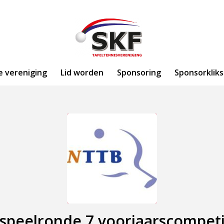
e vereniging
Lid worden
Sponsoring
Sponsorkliks
 speelronde 7 voorjaarscompeti