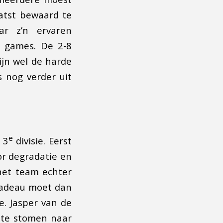
aatst bewaard te
r z’n ervaren
f games. De 2-8
jn wel de harde
s nog verder uit
e
 3
divisie. Eerst
r degradatie en
 het team echter
 cadeau moet dan
e. Jasper van de
 te stomen naar