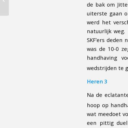
de bak om Jitte
Tennis Toernament
uiterste gaan 
werd het versch
natuurlijk weg.
SKF’ers deden 
was de 10-0 zeg
handhaving vo
wedstrijden te g
Heren 3
Na de eclatant
hoop op handha
wat meedoet vo
een pittig due