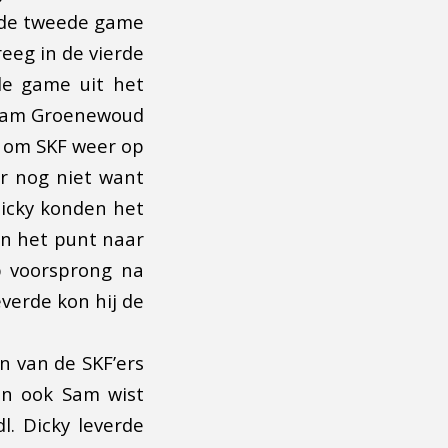
 de tweede game
reeg in de vierde
de game uit het
. Sam Groenewoud
f om SKF weer op
r nog niet want
Dicky konden het
en het punt naar
p voorsprong na
verde kon hij de
n van de SKF’ers
en ook Sam wist
. Dicky leverde