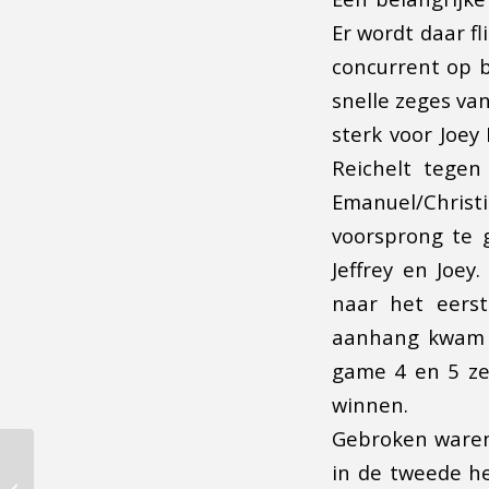
Er wordt daar f
concurrent op b
snelle zeges va
sterk voor Joey
Reichelt tegen
Emanuel/Christ
voorsprong te g
Jeffrey en Joe
naar het eers
aanhang kwam J
game 4 en 5 zet
winnen.
Gebroken waren 
Uitnodiging
in de tweede h
International Table