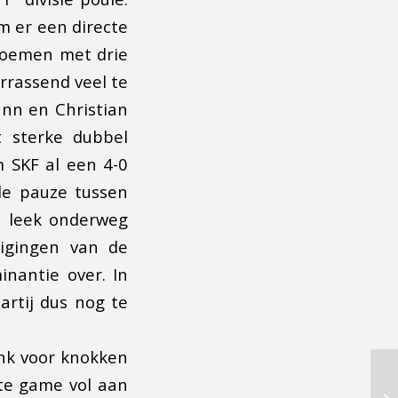
m er een directe
 noemen met drie
rrassend veel te
ann en Christian
t sterke dubbel
 SKF al een 4-0
 de pauze tussen
n leek onderweg
igingen van de
nantie over. In
artij dus nog te
ink voor knokken
te game vol aan