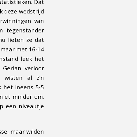
tatistieken. Dat
k deze wedstrijd
erwinningen van
’n tegenstander
nu lieten ze dat
s maar met 16-14
enstand leek het
 Gerian verloor
 wisten al z’n
 het ineens 5-5
niet minder om.
op een niveautje
sse, maar wilden