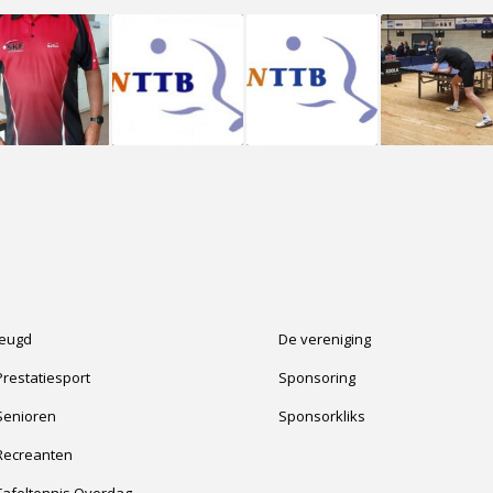
Jeugd
De vereniging
Prestatiesport
Sponsoring
Senioren
Sponsorkliks
Recreanten