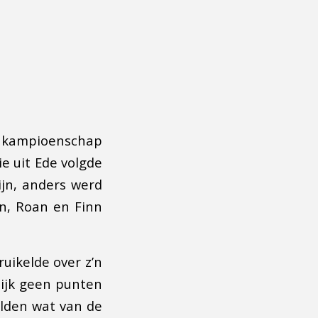
et kampioenschap
e uit Ede volgde
ijn, anders werd
n, Roan en Finn
uikelde over z’n
lijk geen punten
lden wat van de