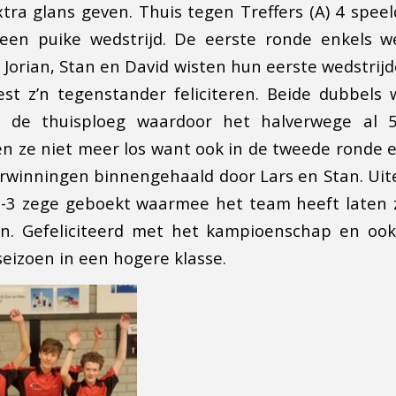
tra glans geven. Thuis tegen Treffers (A) 4 speel
een puike wedstrijd. De eerste ronde enkels w
orian, Stan en David wisten hun eerste wedstrij
st z’n tegenstander feliciteren. Beide dubbels
r de thuisploeg waardoor het halverwege al 
en ze niet meer los want ook in de tweede ronde 
winningen binnengehaald door Lars en Stan. Uite
7-3 zege geboekt waarmee het team heeft laten z
jn. Gefeliciteerd met het kampioenschap en ook 
seizoen in een hogere klasse.