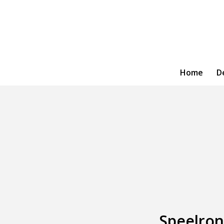
Home
D
Speelron