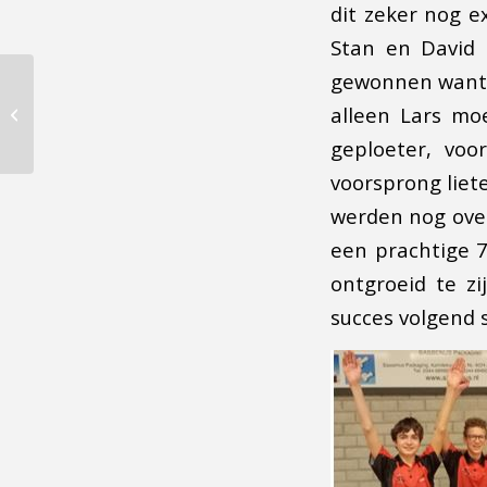
dit zeker nog ex
Stan en David 
gewonnen want J
De laatste
competitiewedstrijden
alleen Lars moe
in de
geploeter, voo
bedrijvencompetitie
zijn donderdagavond...
voorsprong liet
werden nog over
een prachtige 
ontgroeid te zi
succes volgend 