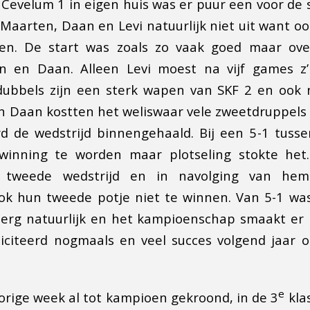
 Cevelum 1 in eigen huis was er puur een voor de s
Maarten, Daan en Levi natuurlijk niet uit want oo
en. De start was zoals zo vaak goed maar ov
n en Daan. Alleen Levi moest na vijf games z
 dubbels zijn een sterk wapen van SKF 2 en ook 
n Daan kostten het weliswaar vele zweetdruppel
rd de wedstrijd binnengehaald. Bij een 5-1 tuss
winning te worden maar plotseling stokte het.
n tweede wedstrijd en in navolging van hem
k hun tweede potje niet te winnen. Van 5-1 was
 erg natuurlijk en het kampioenschap smaakt er 
iciteerd nogmaals en veel succes volgend jaar 
e
orige week al tot kampioen gekroond, in de 3
kla