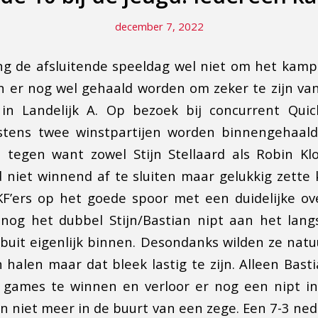
december 7, 2022
ing de afsluitende speeldag wel niet om het kam
er nog wel gehaald worden om zeker te zijn van
 in Landelijk A. Op bezoek bij concurrent Quic
tens twee winstpartijen worden binnengehaald.
 tegen want zowel Stijn Stellaard als Robin K
d niet winnend af te sluiten maar gelukkig zett
F’ers op het goede spoor met een duidelijke ov
nog het dubbel Stijn/Bastian nipt aan het lang
buit eigenlijk binnen. Desondanks wilden ze natuu
 halen maar dat bleek lastig te zijn. Alleen Bast
jf games te winnen en verloor er nog een nipt i
niet meer in de buurt van een zege. Een 7-3 ne