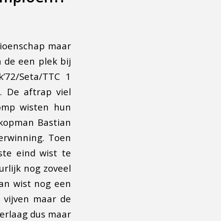
pioenschap maar
 de een plek bij
k’72/Seta/TTC 1
 De aftrap viel
lomp wisten hun
e kopman Bastian
erwinning. Toen
ste eind wist te
rlijk nog zoveel
ian wist nog een
n vijven maar de
derlaag dus maar