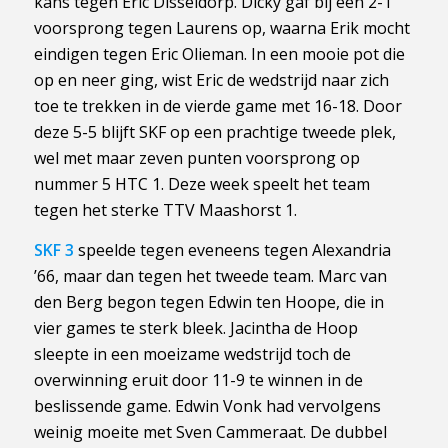
kans tegen Eric Disseldorp. Dicky gaf bij een 2-1
voorsprong tegen Laurens op, waarna Erik mocht
eindigen tegen Eric Olieman. In een mooie pot die
op en neer ging, wist Eric de wedstrijd naar zich
toe te trekken in de vierde game met 16-18. Door
deze 5-5 blijft SKF op een prachtige tweede plek,
wel met maar zeven punten voorsprong op
nummer 5 HTC 1. Deze week speelt het team
tegen het sterke TTV Maashorst 1.
SKF 3
speelde tegen eveneens tegen Alexandria
’66, maar dan tegen het tweede team. Marc van
den Berg begon tegen Edwin ten Hoope, die in
vier games te sterk bleek. Jacintha de Hoop
sleepte in een moeizame wedstrijd toch de
overwinning eruit door 11-9 te winnen in de
beslissende game. Edwin Vonk had vervolgens
weinig moeite met Sven Cammeraat. De dubbel