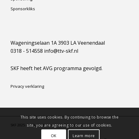
Sponsorkliks
Wageningselaan 1A 3903 LA Veenendaal
0318 - 514558 info@ttv-skf.nl
SKF heeft het AVG programma gevolgd.
Privacy verklaring
This site uses cookies. By continuing to browse the
SKF 2025 - Website door www.jeffreyswebsite.nl -
powered by Enfold
site, you are agreeing to our use of cookies.
WordPress Theme
OK
Learn more