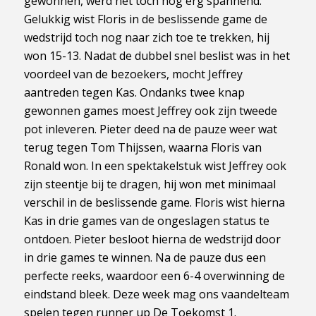
gewonnen, werd het toch nog erg spannend.
Gelukkig wist Floris in de beslissende game de
wedstrijd toch nog naar zich toe te trekken, hij
won 15-13. Nadat de dubbel snel beslist was in het
voordeel van de bezoekers, mocht Jeffrey
aantreden tegen Kas. Ondanks twee knap
gewonnen games moest Jeffrey ook zijn tweede
pot inleveren. Pieter deed na de pauze weer wat
terug tegen Tom Thijssen, waarna Floris van
Ronald won. In een spektakelstuk wist Jeffrey ook
zijn steentje bij te dragen, hij won met minimaal
verschil in de beslissende game. Floris wist hierna
Kas in drie games van de ongeslagen status te
ontdoen. Pieter besloot hierna de wedstrijd door
in drie games te winnen. Na de pauze dus een
perfecte reeks, waardoor een 6-4 overwinning de
eindstand bleek. Deze week mag ons vaandelteam
spelen tegen runner up De Toekomst 1.