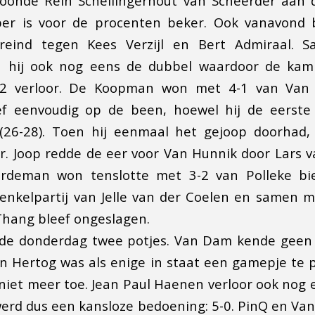
oonde Rein Schellingerhout van Scheerder aan d
er is voor de procenten beker. Ook vanavond b
reind tegen Kees Verzijl en Bert Admiraal. 
n hij ook nog eens de dubbel waardoor de kam
-2 verloor. De Koopman won met 4-1 van Van 
f eenvoudig op de been, hoewel hij de eerst
r (26-28). Toen hij eenmaal het gejoop doorhad,
. Joop redde de eer voor Van Hunnik door Lars 
ardeman won tenslotte met 3-2 van Polleke bi
nkelpartij van Jelle van der Coelen en samen m
Thang bleef ongeslagen.
de donderdag twee potjes. Van Dam kende geen
en Hertog was als enige in staat een gamepje te
iet meer toe. Jean Paul Haenen verloor ook nog 
rd dus een kansloze bedoening: 5-0. PinQ en Va