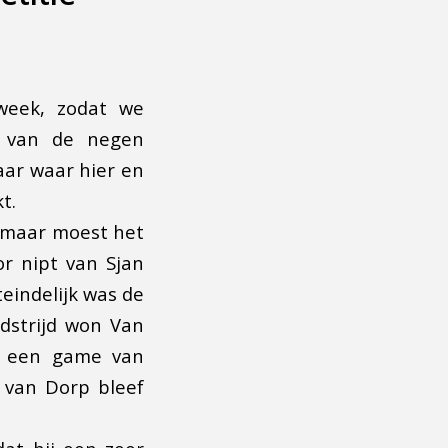
week, zodat we
n van de negen
aar waar hier en
t.
, maar moest het
or nipt van Sjan
eindelijk was de
dstrijd won Van
n een game van
 van Dorp bleef