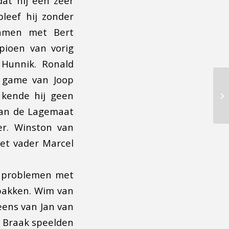
at hij een zeer
leef hij zonder
Samen met Bert
pioen van vorig
Hunnik. Ronald
e game van Joop
 kende hij geen
van de Lagemaat
er. Winston van
et vader Marcel
 problemen met
 pakken. Wim van
eens van Jan van
n Braak speelden