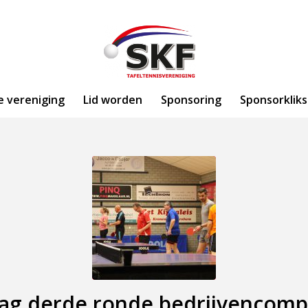
e vereniging
Lid worden
Sponsoring
Sponsorkliks
lag derde ronde bedrijvencompe