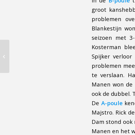
In de
B-poule
t
groot kanshebb
problemen ove
Blankestijn wo
seizoen met 3
Kosterman blee
Verslag wedstrijden
Spijker verloo
jeugdteams
problemen meer
te verslaan. H
Manen won de e
ook de dubbel. 
De
A-poule
ken
Majstro. Rick d
Dam stond ook n
Manen en het we