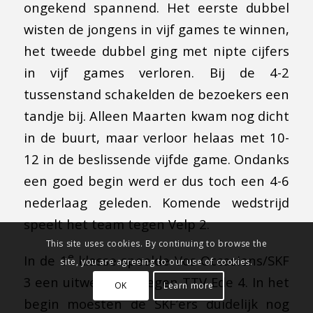
ongekend spannend. Het eerste dubbel
wisten de jongens in vijf games te winnen,
het tweede dubbel ging met nipte cijfers
in vijf games verloren. Bij de 4-2
tussenstand schakelden de bezoekers een
tandje bij. Alleen Maarten kwam nog dicht
in de buurt, maar verloor helaas met 10-
12 in de beslissende vijfde game. Ondanks
een goed begin werd er dus toch een 4-6
nederlaag geleden. Komende wedstrijd
speelt het team tegen Velp 2.
This site uses cookies. By continuing to browse the
e
In de 1
klasse speelde Vos Occasions/SKF
site, you are agreeing to our use of cookies.
3 een uitwedstrijd tegen TTV Ede 4. In het
OK
Learn more
begin moesten de SKF’ers duidelijk nog