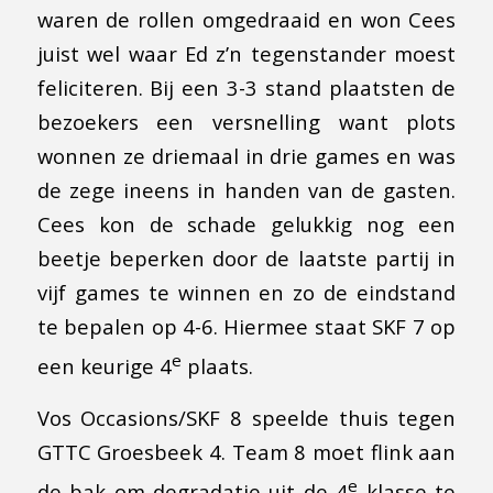
waren de rollen omgedraaid en won Cees
juist wel waar Ed z’n tegenstander moest
feliciteren. Bij een 3-3 stand plaatsten de
bezoekers een versnelling want plots
wonnen ze driemaal in drie games en was
de zege ineens in handen van de gasten.
Cees kon de schade gelukkig nog een
beetje beperken door de laatste partij in
vijf games te winnen en zo de eindstand
te bepalen op 4-6. Hiermee staat SKF 7 op
e
een keurige 4
plaats.
Vos Occasions/SKF 8 speelde thuis tegen
GTTC Groesbeek 4. Team 8 moet flink aan
e
de bak om degradatie uit de 4
klasse te