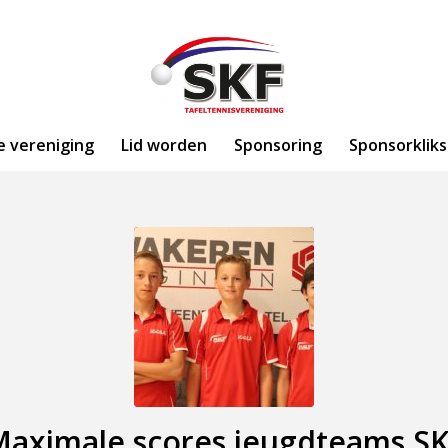
e vereniging
Lid worden
Sponsoring
Sponsorkliks
aximale scores jeugdteams S