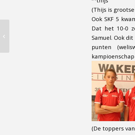
(Thijs is groot
Ook SKF 5 kwam 
Dat het 10-0 z
BC Ronde 5: over
kousen, gekakel en
Samuel. Ook dit
debutanten
punten (weli
kampioenschap i
(De toppers van