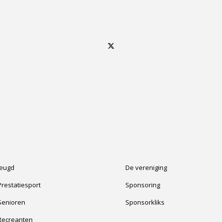
Jeugd
De vereniging
Prestatiesport
Sponsoring
Senioren
Sponsorkliks
Recreanten