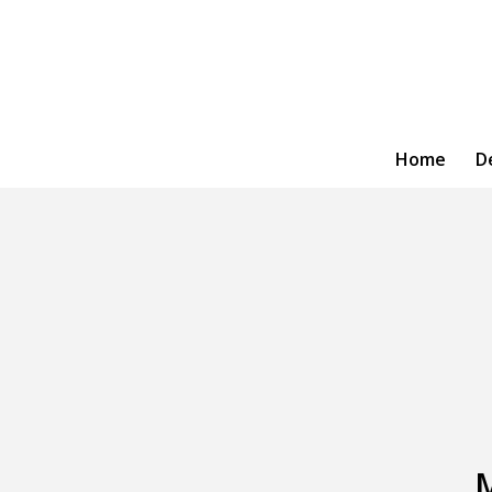
Home
D
M