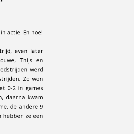
n actie. En hoe!
ijd, even later
ouwe, Thijs en
edstrijden werd
trijden. Zo won
et 0-2 in games
en, daarna kwam
me, de andere 9
en hebben ze een