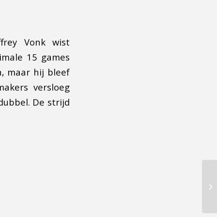
frey Vonk wist
ximale 15 games
n, maar hij bleef
makers versloeg
dubbel. De strijd