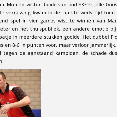
Zur Muhlen wisten beide van oud-SKF’er Jelle Goo
e verrassing kwam in de laatste wedstrijd toen
end spel in vier games wist te winnen van Mar
Pieter en het thuispubliek, een andere emotie bi
 batje in meerdere stukken gooide. Het dubbel Fl
s en 8-6 in punten voor, maar verloor jammerlijk.
d tegen de aanstaand kampioen, de schade dus
n.