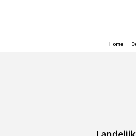
Home
D
Landelij