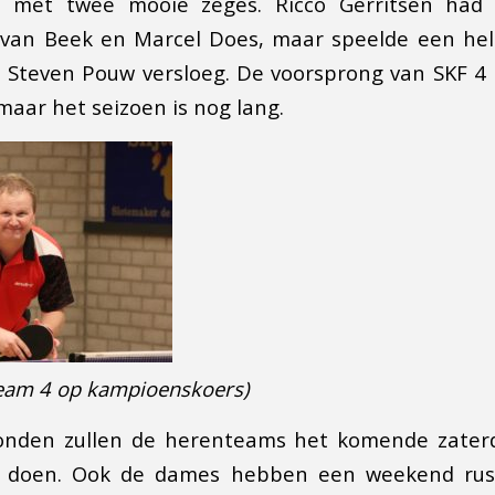
 met twee mooie zeges. Ricco Gerritsen had 
van Beek en Marcel Does, maar speelde een hele
ij Steven Pouw versloeg. De voorsprong van SKF 4
 maar het seizoen is nog lang.
team 4 op kampioenskoers)
onden zullen de herenteams het komende zate
doen. Ook de dames hebben een weekend rust.