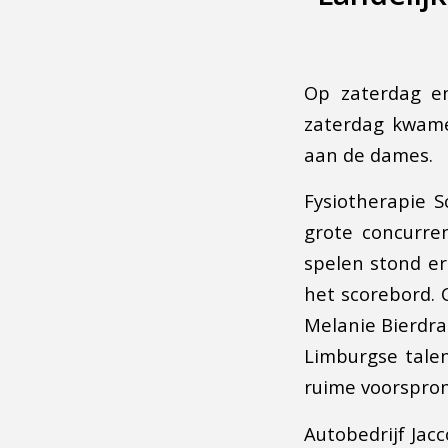
Op zaterdag e
zaterdag kwame
aan de dames.
Fysiotherapie 
grote concurren
spelen stond e
het scorebord. 
Melanie Bierdra
Limburgse tale
ruime voorspro
Autobedrijf Jacc