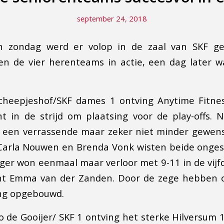
september 24, 2018
n zondag werd er volop in de zaal van SKF ge
n de vier herenteams in actie, een dag later w
Scheepjeshof/SKF dames 1 ontving Anytime Fitne
t in de strijd om plaatsing voor de play-offs. 
r een verrassende maar zeker niet minder gewens
Carla Nouwen en Brenda Vonk wisten beide ongesl
ger won eenmaal maar verloor met 9-11 in de vij
nt Emma van der Zanden. Door de zege hebben
ng opgebouwd.
o de Gooijer/ SKF 1 ontving het sterke Hilversum 