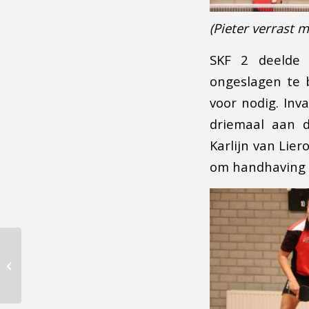
(Pieter verrast
SKF 2 deelde 
ongeslagen te 
voor nodig. Inva
driemaal aan d
Karlijn van Lier
om handhaving i
Wij doen mee aan de
Albert Hein Sportactie