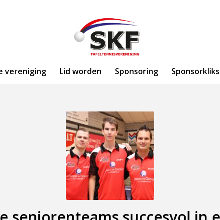
e vereniging
Lid worden
Sponsoring
Sponsorkliks
ke seniorenteams succesvol in e