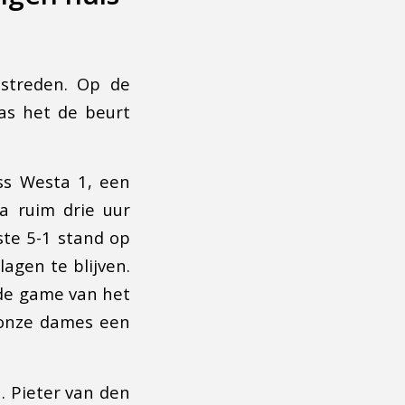
streden. Op de
as het de beurt
ss Westa 1, een
Na ruim drie uur
te 5-1 stand op
agen te blijven.
fde game van het
 onze dames een
1. Pieter van den