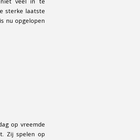
niet veel in te
 sterke laatste
 is nu opgelopen
rdag op vreemde
 Zij spelen op