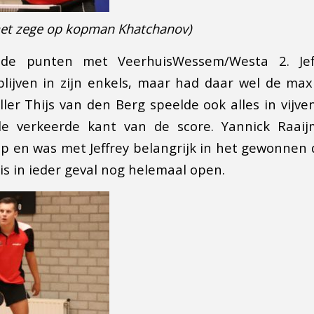
 met zege op kopman Khatchanov)
de punten met VeerhuisWessem/Westa 2. Jef
blijven in zijn enkels, maar had daar wel de ma
ller Thijs van den Berg speelde ook alles in vijve
e verkeerde kant van de score. Yannick Raaij
op en was met Jeffrey belangrijk in het gewonnen 
s in ieder geval nog helemaal open.