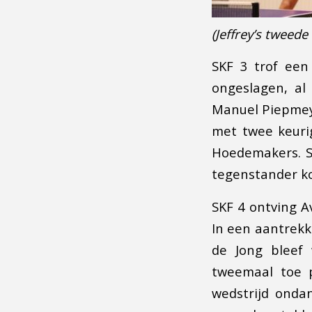
(Jeffrey’s tweede 
SKF 3 trof een
ongeslagen, al
Manuel Piepmeye
met twee keurig
Hoedemakers. S
tegenstander k
SKF 4 ontving Av
In een aantrekk
de Jong bleef 
tweemaal toe pa
wedstrijd onda