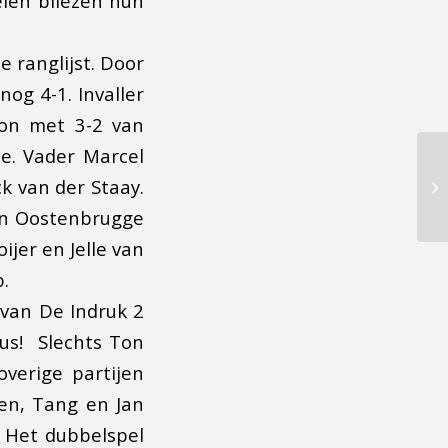
elen bliezen hun
 ranglijst. Door
og 4-1. Invaller
on met 3-2 van
e. Vader Marcel
k van der Staay.
van Oostenbrugge
jer en Jelle van
.
van De Indruk 2
us! Slechts Ton
verige partijen
gen, Tang en Jan
 Het dubbelspel