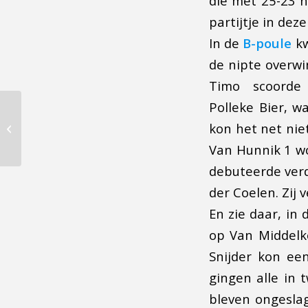
die met 25-23 n
partijtje in dez
In de
B-poule
kw
de nipte overwi
Timo scoorde 
Polleke Bier, 
Zondag belangrijke
kon het net nie
wedstrijd Dames 1
Van Hunnik 1 wo
debuteerde verd
der Coelen. Zij
En zie daar, in
op Van Middelk
Snijder kon ee
gingen alle in 
bleven ongesla