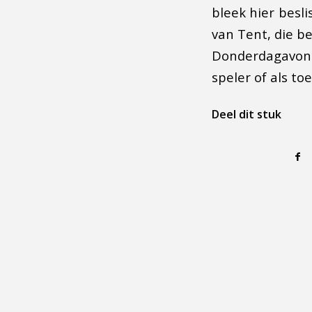
bleek hier besl
van Tent, die b
Donderdagavond
speler of als t
Deel dit stuk