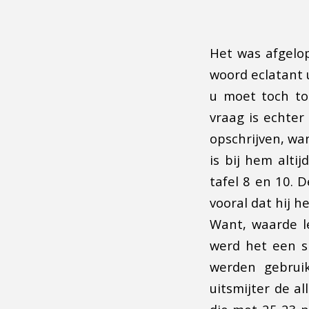
Het was afgelo
woord eclatant 
u moet toch to
vraag is echter
opschrijven, wan
is bij hem alti
tafel 8 en 10. 
vooral dat hij h
Want, waarde le
werd het een s
werden gebruik
uitsmijter de a