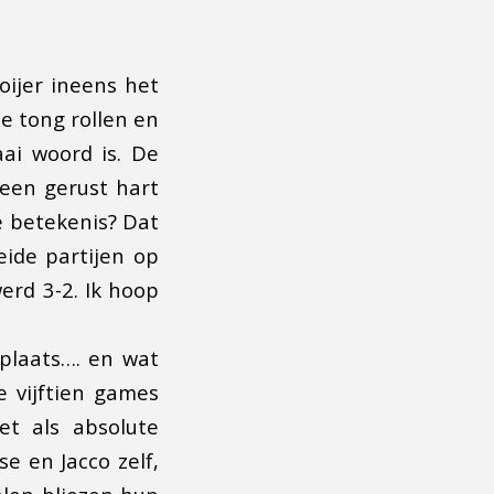
ijer ineens het
e tong rollen en
ai woord is. De
 een gerust hart
te betekenis? Dat
eide partijen op
erd 3-2. Ik hoop
 plaats…. en wat
 vijftien games
et als absolute
e en Jacco zelf,