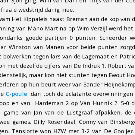
aar Sjon ging. Wim van Dam en Thijs van der Co
e fraaie wedstrijd danig mee.
am Het Kippaleis naast Breman aan de kop van de
nning van Mano Martina op Wim Verzijl werd het n
ondanks goede partijen 0 punten. Scheerder w
waar Winston van Manen voor beide punten zorgd
t bolwerken tegen lars van de Lagemaat en Patric
n met dezelfde cijfers van De Indruk 1. Robert 
ienstelijk, maar kon niet stunten tegen Ewout Hooi
 verloren op hun beurt weer van Sander Heijnekamp
 de
C-poule
dan toch de eclatante overwinningen 
oop en van Hardeman 2 op Van Hunnik 2. 5-0 d
n game van Jan van de Lustgraaf afpakken, de o
twee games. Dilly Rosendaal, Conny van Binsber
gen. Tenslotte won HZW met 3-2 van De Gooijer.