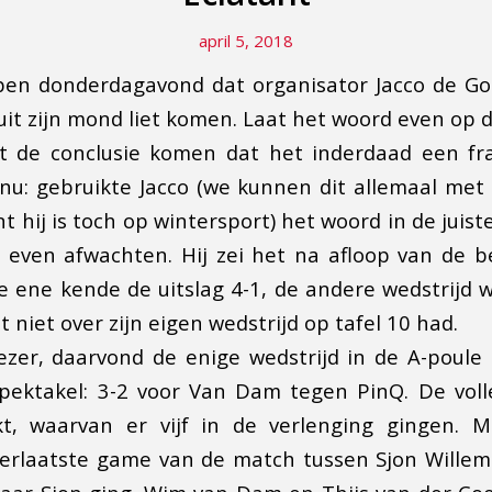
april 5, 2018
pen donderdagavond dat organisator Jacco de Goo
uit zijn mond liet komen. Laat het woord even op d
t de conclusie komen dat het inderdaad een fra
 nu: gebruikte Jacco (we kunnen dit allemaal met
t hij is toch op wintersport) het woord in de juis
jd even afwachten. Hij zei het na afloop van de b
De ene kende de uitslag 4-1, de andere wedstrijd w
et niet over zijn eigen wedstrijd op tafel 10 had.
zer, daarvond de enige wedstrijd in de A-poule
pektakel: 3-2 voor Van Dam tegen PinQ. De volle
t, waarvan er vijf in de verlenging gingen. M
llerlaatste game van de match tussen Sjon Willems