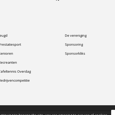
Jeugd
De vereniging
Prestatiesport
Sponsoring
Senioren
Sponsorkliks
Recreanten
Tafeltennis Overdag
Bedrijvencompetitie