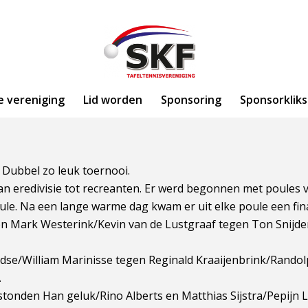
e vereniging
Lid worden
Sponsoring
Sponsorkliks
t Dubbel zo leuk toernooi.
van eredivisie tot recreanten. Er werd begonnen met poules v
ule. Na een lange warme dag kwam er uit elke poule een fina
ssen Mark Westerink/Kevin van de Lustgraaf tegen Ton Snijd
vidse/William Marinisse tegen Reginald Kraaijenbrink/Rando
.
 stonden Han geluk/Rino Alberts en Matthias Sijstra/Pepijn