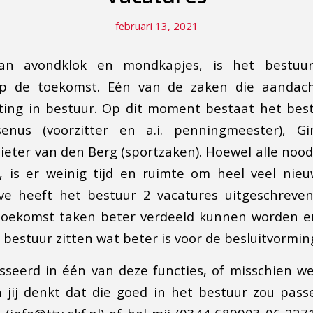
februari 13, 2021
van avondklok en mondkapjes, is het bestuu
p de toekomst. Eén van de zaken die aandach
ing in bestuur. Op dit moment bestaat het best
senus (voorzitter en a.i. penningmeester), G
Pieter van den Berg (sportzaken). Hoewel alle noo
 is er weinig tijd en ruimte om heel veel nie
ve heeft het bestuur 2 vacatures uitgeschreven,
 toekomst taken beter verdeeld kunnen worden e
bestuur zitten wat beter is voor de besluitvormin
sseerd in één van deze functies, of misschien w
 jij denkt dat die goed in het bestuur zou pass