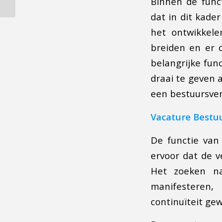
Binnen de func
dat in dit kad
het ontwikkel
breiden en er 
belangrijke func
draai te geven 
een bestuursve
Vacature Bestu
De functie van 
ervoor dat de v
Het zoeken na
manifesteren,
continuïteit gew