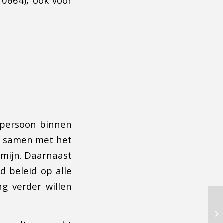
10664), ook voor
 persoon binnen
ok samen met het
rmijn. Daarnaast
ed beleid op alle
g verder willen