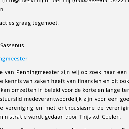
 (info@ttv-skf.nl) of bel mij (0344-689903 06-227
n.
eacties graag tegemoet.
 Sassenus
ngmeester:
re van Penningmeester zijn wij op zoek naar een
ie kennis van zaken heeft van financiën en dit o
 kan omzetten in beleid voor de korte en lange te
bestuurslid medeverantwoordelijk zijn voor een go
e vereniging en met enthousiasme de verenigin
inistratie wordt gedaan door Thijs v.d. Coelen.