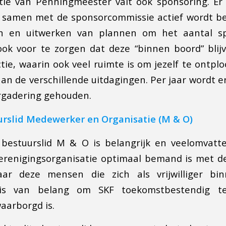
tie van Penningmeester valt ook sponsoring. Er
er samen met de sponsorcommissie actief wordt b
en en uitwerken van plannen om het aantal sp
ook voor te zorgen dat deze “binnen boord” blij
tie, waarin ook veel ruimte is om jezelf te ontpl
aan de verschillende uitdagingen. Per jaar wordt e
rgadering gehouden.
urslid Medewerker en Organisatie (M & O)
bestuurslid M & O is belangrijk en veelomvatten
erenigingsorganisatie optimaal bemand is met d
ar deze mensen die zich als vrijwilliger bin
 is van belang om SKF toekomstbestendig 
aarborgd is.