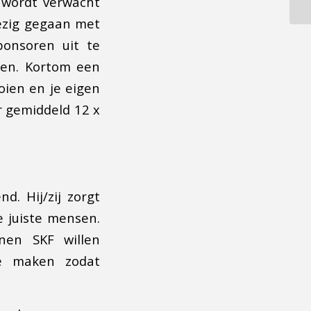
 wordt verwacht
ezig gegaan met
onsoren uit te
ven. Kortom een
ooien en je eigen
r gemiddeld 12 x
d. Hij/zij zorgt
e juiste mensen.
nen SKF willen
te maken zodat