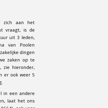
r zich aan het
t vraagt, is de
uur uit 3 leden,
ina van Poolen
dzakelijke dingen
uwe zaken op te
 zie hieronder,
n er ook weer 5
g.
el in een andere
en, laat het ons