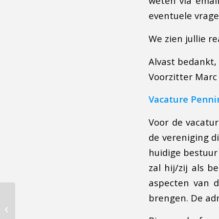
weten via email
eventuele vrage
We zien jullie r
Alvast bedankt,
Voorzitter Marc
Vacature Penni
Voor de vacatu
de vereniging d
huidige bestuur
zal hij/zij als 
aspecten van d
brengen. De adm
Gert van Merkerk
overleden