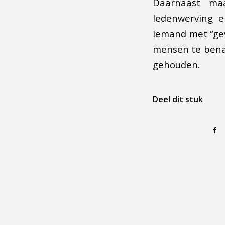
Daarnaast ma
ledenwerving e
iemand met “gev
mensen te benad
gehouden.
Deel dit stuk