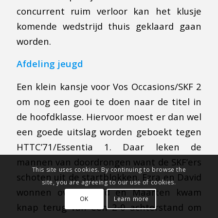
concurrent ruim verloor kan het klusje
komende wedstrijd thuis geklaard gaan
worden.
Afdeling jeugd
Een klein kansje voor Vos Occasions/SKF 2
om nog een gooi te doen naar de titel in
de hoofdklasse. Hiervoor moest er dan wel
een goede uitslag worden geboekt tegen
HTTC’71/Essentia 1. Daar leken de
mannen van doordrongen want de SKF’ers
This site uses cookies. By continuing to browse the
schoten uit de startblokken. Ezra en David
site, you are agreeing to our use of cookies.
wonnen overtuigend en Maarten kwam
OK
Learn more
knap terug van een 2-0 achterstand om