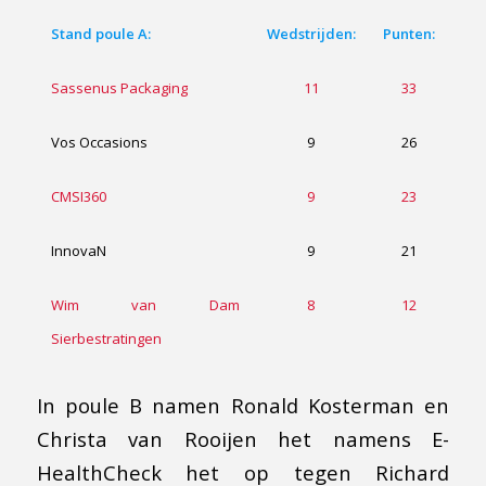
Stand poule A:
Wedstrijden:
Punten:
Sassenus Packaging
11
33
Vos Occasions
9
26
CMSI360
9
23
InnovaN
9
21
Wim van Dam
8
12
Sierbestratingen
In poule B namen Ronald Kosterman en
Christa van Rooijen het namens E-
HealthCheck het op tegen Richard