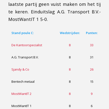
laatste partij geen vuist maken om het tij
te keren. Einduitslag A.G. Transport B.V.-
MostWantIT 1 5-0.
Stand poule C:
Wedstrijden:
Punten:
De Kantoorspecialist
8
33
A.G. Transport B.V.
8
31
Sjandy & Co
8
26
Bentech metaal
8
15
MostWantIT 2
8
9
MostWantIT 1
8
6