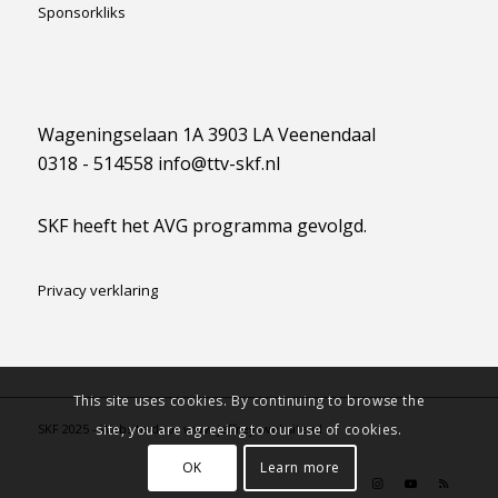
Sponsorkliks
Wageningselaan 1A 3903 LA Veenendaal
0318 - 514558 info@ttv-skf.nl
SKF heeft het AVG programma gevolgd.
Privacy verklaring
This site uses cookies. By continuing to browse the
SKF 2025 - Website door www.jeffreyswebsite.nl -
powered by Enfold
site, you are agreeing to our use of cookies.
WordPress Theme
OK
Learn more