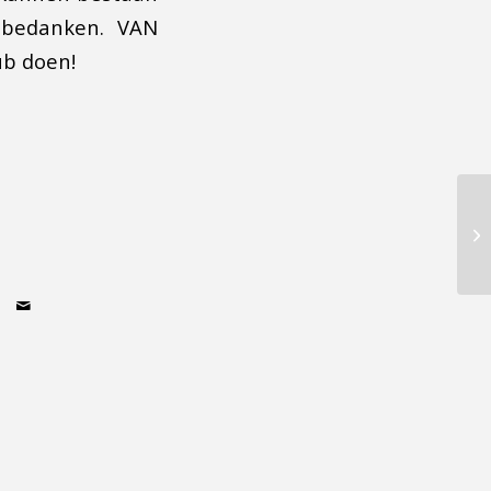
s bedanken. VAN
ub doen!
SK
be