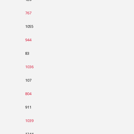
767
1055
944
83
1036
107
804
911
1039