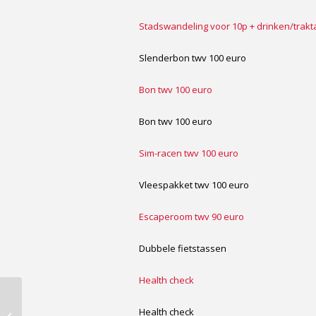
Stadswandeling voor 10p + drinken/trakt
Slenderbon twv 100 euro
Bon twv 100 euro
Bon twv 100 euro
Sim-racen twv 100 euro
Vleespakket twv 100 euro
Escaperoom twv 90 euro
Dubbele fietstassen
Health check
Gewijzigde tijden
Health check
inloop jeugd