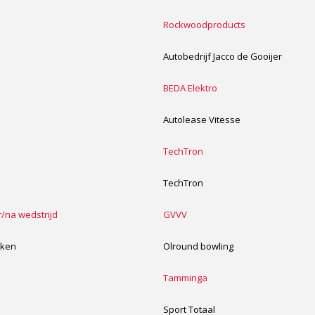
Rockwoodproducts
Autobedrijf Jacco de Gooijer
BEDA Elektro
Autolease Vitesse
TechTron
TechTron
r/na wedstrijd
GVVV
inken
Olround bowling
Tamminga
Sport Totaal