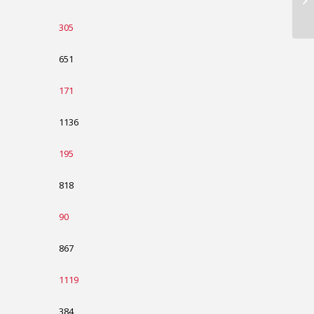
305
651
171
1136
195
818
90
867
1119
384