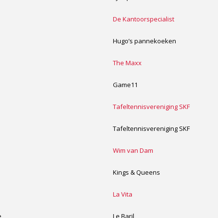
De Kantoorspecialist
Hugo’s pannekoeken
The Maxx
Game11
e
Tafeltennisvereniging SKF
e
Tafeltennisvereniging SKF
Wim van Dam
Kings & Queens
La Vita
e
Le Baril