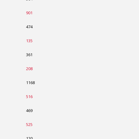
901
474
135
361
208
1168
516
469
525
120