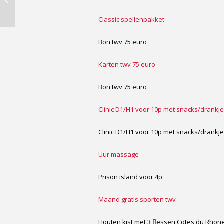
woensdagmiddag
Classic spellenpakket
Bon twv 75 euro
Karten twv 75 euro
Bon twv 75 euro
Clinic D1/H1 voor 10p met snacks/drankj
Clinic D1/H1 voor 10p met snacks/drankj
Uur massage
Prison island voor 4p
Maand gratis sporten twv
Houten kist met 3 flessen Cotes du Rhon