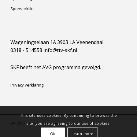
Sponsorkliks
Wageningselaan 1A 3903 LA Veenendaal
0318 - 514558 info@ttv-skf.nl
SKF heeft het AVG programma gevolgd.
Privacy verklaring
This site uses cookies. By continuing to browse the
site, you are agreeing to our use of cookies.
SKF 2025 - Website door www.jeffreyswebsite.nl -
powered by Enfold
WordPress Theme
OK
Learn more