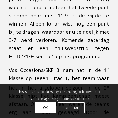
waarna Liandra meteen het tweede punt
scoorde door met 11-9 in de vijfde te
winnen. Alleen Jorian wist nog een punt
bij te dragen, waardoor er uiteindelijk met
3-7 werd verloren. Komende zaterdag
staat er een thuiswedstrijd tegen
HTTC’71/Essentia 1 op het programma.
e
Vos Occasions/SKF 3 nam het in de 1
klasse op tegen Litac 1, het team waar
e
het in het afgelopen seizoen in de 2
This site uses cookies. By continuing to browse the
klasse nipt het kampioenschap moest
site, you are agreeing to our use of cookies.
afstaan. Ook deze keer waren de teams
OK
Learn more
erg aan elkaar gewaagd. Door de