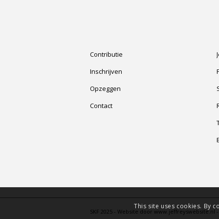
Contributie
Inschrijven
Opzeggen
Contact
This site uses cookies. By c
SKF 2025 - Website door www.jeffreyswebsite.nl 