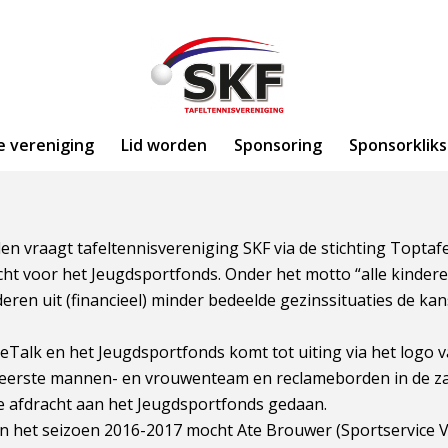
e vereniging
Lid worden
Sponsoring
Sponsorkliks
eden vraagt tafeltennisvereniging SKF via de stichting Topta
acht voor het Jeugdsportfonds. Onder het motto “alle kind
deren uit (financieel) minder bedeelde gezinssituaties de ka
Talk en het Jeugdsportfonds komt tot uiting via het logo 
et eerste mannen- en vrouwenteam en reclameborden in de z
ke afdracht aan het Jeugdsportfonds gedaan.
 in het seizoen 2016-2017 mocht Ate Brouwer (Sportservice 