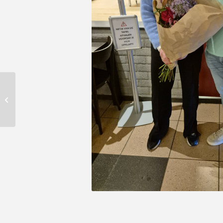
Donderdagavond
werd er in de
bedrijvencompetitie
weer flink om de winst
ges...