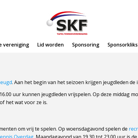
e vereniging
Lid worden
Sponsoring
Sponsorkliks
jeugd
. Aan het begin van het seizoen krijgen jeugdleden de 
6.00 uur kunnen jeugdleden vrijspelen. Op deze middag mog
 het wat voor ze is.
menten om vrij te spelen. Op woensdagavond spelen de
rec
tennis Overdag
. Maandagavond van 19.30 tot 23.00 uur is de