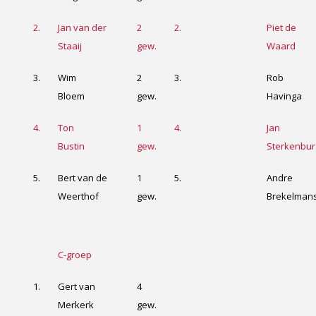
2.
Jan van der
2
2.
Piet de
Staaij
gew.
Waard
3.
Wim
2
3.
Rob
Bloem
gew.
Havinga
4.
Ton
1
4.
Jan
Bustin
gew.
Sterkenbur
5.
Bert van de
1
5.
Andre
Weerthof
gew.
Brekelman
C-groep
1.
Gert van
4
Merkerk
gew.