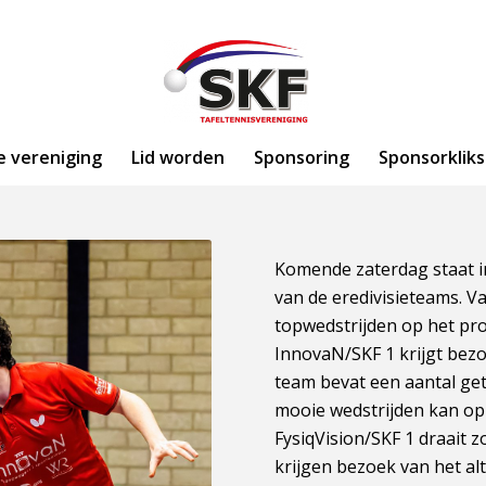
e vereniging
Lid worden
Sponsoring
Sponsorkliks
Komende zaterdag staat i
van de eredivisieteams. V
topwedstrijden op het p
InnovaN/SKF 1 krijgt bezo
team bevat een aantal ge
mooie wedstrijden kan op
FysiqVision/SKF 1 draait z
krijgen bezoek van het al