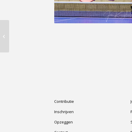
Donderdagavond
werd waarschijnlijk de
langste pot in de
bedrijvencompetitie...
Contributie
Inschrijven
Opzeggen