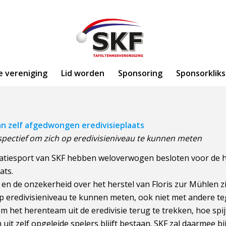
e vereniging
Lid worden
Sponsoring
Sponsorkliks
n zelf afgedwongen eredivisieplaats
pectief om zich op eredivisieniveau te kunnen meten
tatiesport van SKF hebben weloverwogen besloten voor de 
ats.
 en de onzekerheid over het herstel van Floris zur Mühlen z
p eredivisieniveau te kunnen meten, ook niet met andere t
het herenteam uit de eredivisie terug te trekken, hoe spijt
 uit zelf opgeleide spelers blijft bestaan. SKF zal daarmee b