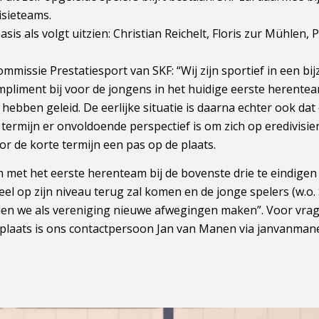
isieteams.
sis als volgt uitzien: Christian Reichelt, Floris zur Mühlen, 
mmissie Prestatiesport van SKF: “Wij zijn sportief in een bij
pliment bij voor de jongens in het huidige eerste herente
hebben geleid. De eerlijke situatie is daarna echter ook dat
e termijn er onvoldoende perspectief is om zich op eredivis
r de korte termijn een pas op de plaats.
om met het eerste herenteam bij de bovenste drie te eindigen
el op zijn niveau terug zal komen en de jonge spelers (w.
ullen we als vereniging nieuwe afwegingen maken”. Voor vr
eplaats is ons contactpersoon Jan van Manen via janvanma