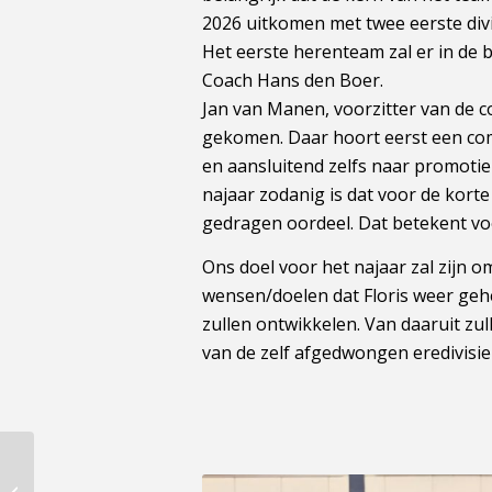
2026 uitkomen met twee eerste div
Het eerste herenteam zal er in de ba
Coach Hans den Boer.
Jan van Manen, voorzitter van de co
gekomen. Daar hoort eerst een com
en aansluitend zelfs naar promotie 
najaar zodanig is dat voor de kort
gedragen oordeel. Dat betekent voo
Ons doel voor het najaar zal zijn 
wensen/doelen dat Floris weer gehe
zullen ontwikkelen. Van daaruit z
van de zelf afgedwongen eredivisi
FysiqVision/SKF 1
landskampioen 2025-