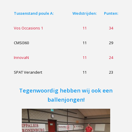
Tussenstand poule A:
Wedstrijden:
Punten:
Vos Occasions 1
11
34
CMSI360
11
29
InnovaN
11
24
SPAT Verandert
11
23
Tegenwoordig hebben wij ook een
ballenjongen!