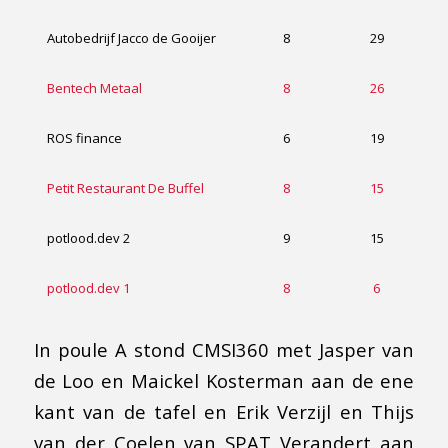
Autobedrijf Jacco de Gooijer
8
29
Bentech Metaal
8
26
ROS finance
6
19
Petit Restaurant De Buffel
8
15
potlood.dev 2
9
15
potlood.dev 1
8
6
In poule A stond CMSI360 met Jasper van
de Loo en Maickel Kosterman aan de ene
kant van de tafel en Erik Verzijl en Thijs
van der Coelen van SPAT Verandert aan