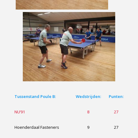
Tussenstand Poule B:
Wedstrijden:
Punten:
NU’91
8
27
Hoenderdaal Fasteners
9
27