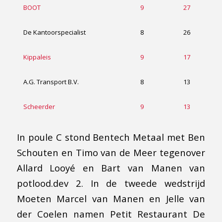
BOOT
9
27
De Kantoorspecialist
8
26
Kippaleis
9
17
A.G. Transport B.V.
8
13
Scheerder
9
13
In poule C stond Bentech Metaal met Ben
Schouten en Timo van de Meer tegenover
Allard Looyé en Bart van Manen van
potlood.dev 2. In de tweede wedstrijd
Moeten Marcel van Manen en Jelle van
der Coelen namen Petit Restaurant De