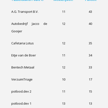
A.G. Transport B.V.
11
43
Autobedrijf Jacco de
12
40
Gooijer
Cafetaria Lotus
12
35
Eitje van de Boer
11
34
Bentech Metaal
12
33
VerzuimTriage
10
17
potlood.dev 2
11
15
potlood.dev 1
13
13