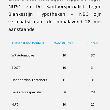
NU’91 en De Kantoorspecialist tegen
Blankestijn Hypotheken – NBG zijn
verplaatst naar de inhaalavond 28 mei
aanstaande.
Tussenstand Poule B:
Wedstrijden:
Punten:
WR Automotive
10
37
BOOT
10
31
Hoenderdaal Fasteners
11
31
De Kantoorspecialist
9
28
NU’91
10
25