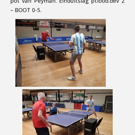
pot van Peyman. Einduitslag ptlood.dev 2
– BOOT 0-5.