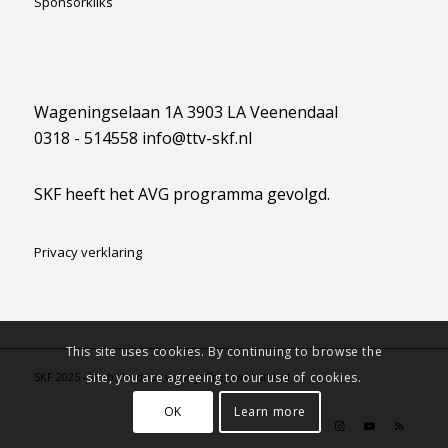
Sponsorkliks
Wageningselaan 1A 3903 LA Veenendaal
0318 - 514558 info@ttv-skf.nl
SKF heeft het AVG programma gevolgd.
Privacy verklaring
This site uses cookies. By continuing to browse the
site, you are agreeing to our use of cookies.
SKF 2025 - Website door www.jeffreyswebsite.nl -
powered by Enfold
WordPress Theme
OK
Learn more