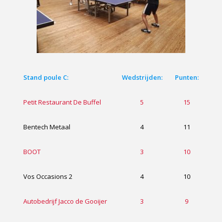
Stand poule C:
Wedstrijden:
Punten:
Petit Restaurant De Buffel
5
15
Bentech Metaal
4
11
BOOT
3
10
Vos Occasions 2
4
10
Autobedrijf Jacco de Gooijer
3
9