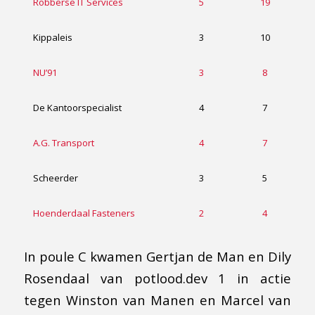
Robberse IT Services
5
19
Kippaleis
3
10
NU’91
3
8
De Kantoorspecialist
4
7
A.G. Transport
4
7
Scheerder
3
5
Hoenderdaal Fasteners
2
4
In poule C kwamen Gertjan de Man en Dily
Rosendaal van potlood.dev 1 in actie
tegen Winston van Manen en Marcel van