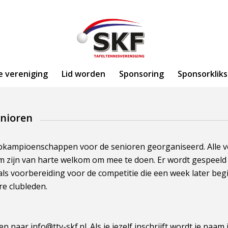
e vereniging
Lid worden
Sponsoring
Sponsorkliks
nioren
bkampioenschappen voor de senioren georganiseerd. Alle v
m zijn van harte welkom om mee te doen. Er wordt gespeeld 
l als voorbereiding voor de competitie die een week later begi
re clubleden.
ren naar info@ttv-skf.nl. Als je jezelf inschrijft wordt je naam