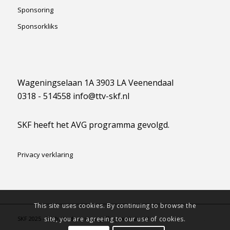
Sponsoring
Sponsorkliks
Wageningselaan 1A 3903 LA Veenendaal
0318 - 514558 info@ttv-skf.nl
SKF heeft het AVG programma gevolgd.
Privacy verklaring
This site uses cookies. By continuing to browse the
SKF 2025 - Website door www.jeffreyswebsite.nl -
powered by Enfold
site, you are agreeing to our use of cookies.