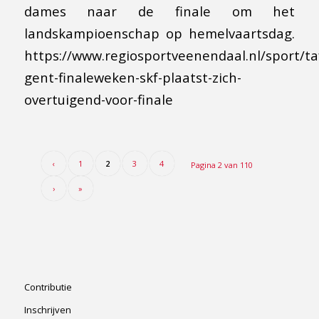
dames naar de finale om het
landskampioenschap op hemelvaartsdag.
https://www.regiosportveenendaal.nl/sport/t
gent-finaleweken-skf-plaatst-zich-
overtuigend-voor-finale
‹
1
2
3
4
Pagina 2 van 110
›
»
Contributie
Inschrijven